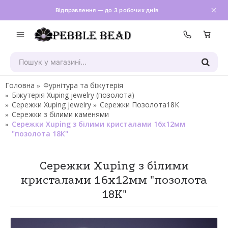
Відправлення — до 3 робочих днів
Зателефон
Головна
Фурнітура та біжутерія
Біжутерія Xuping jewelry (позолота)
Сережки Xuping jewelry
Сережки Позолота18К
Сережки з білими каменями
Сережки Xuping з білими кристалами 16х12мм
"позолота 18К"
Сережки Xuping з білими
кристалами 16х12мм "позолота
18К"