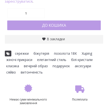
зареєструватися
.
ДО КОШИКА
В закладки
сережки
,
біжутерія
,
позолота 18К
,
Xuping
,
жіночі прикраси
,
елегантний стиль
,
білі кристали
,
класика
,
вечірній образ
,
подарунок
,
аксесуари
,
сяйво
,
витонченість
Немає суми мінімального
Післяплата
замовлення