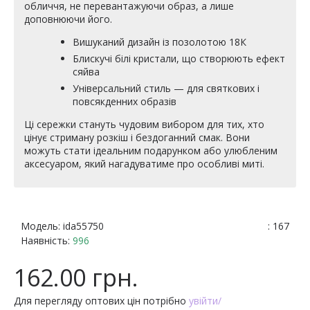
обличчя, не перевантажуючи образ, а лише
доповнюючи його.
Вишуканий дизайн із позолотою 18К
Блискучі білі кристали, що створюють ефект
сяйва
Універсальний стиль — для святкових і
повсякденних образів
Ці сережки стануть чудовим вибором для тих, хто
цінує стриману розкіш і бездоганний смак. Вони
можуть стати ідеальним подарунком або улюбленим
аксесуаром, який нагадуватиме про особливі миті.
Модель:
ida55750
: 167
Наявність:
996
162.00 грн.
Для перегляду оптових цін потрібно
увійти/