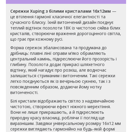
Сережки Xuping з білими кристалами 16х12мм
—
це втілення гармонії класичної елегантності та
сучасного блиску. Їхній витончений дизайн поєднує
теплий відтінок позолоти 18К із чистотою сяйва білих
кристалів, створюючи враження дорогоцінного світла,
що грає при кожному русі.
Форма сережок збалансована та продумана до
дрібниць: плавні лінії оправи м’яко обрамляють
центральний камінь, підкреслюючи його прозорість і
глибину. Позолота додає прикрасі шляхетного
відтінку, який нагадує про розкіш, але водночас
залишається стриманим і витонченим. Такі сережки
легко поєднуються як із вечірньою сукнею, так і з
повсякденним образом, додаючи йому нотку
витонченості.
Білі кристали відображають світло з надзвичайною
чистотою, створюючи ефект ніжного мерехтіння.
Вони не лише прикрашають, а й підкреслюють
природну красу власниці, роблячи її погляд ще
виразнішим. Завдяки універсальному розміру 16х12 мм
сережки виглядають гармонійно на будь-якій формі