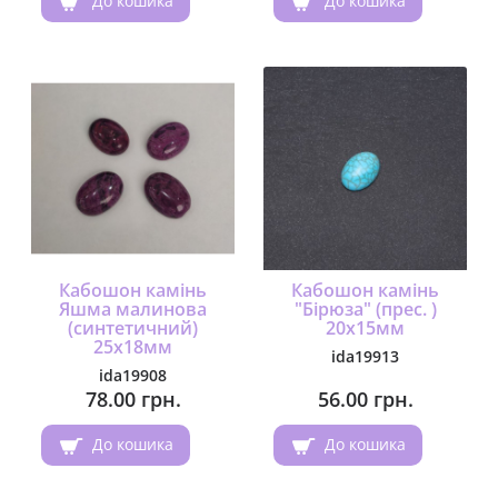
До кошика
До кошика
Кабошон камінь
Кабошон камінь
Яшма малинова
"Бірюза" (прес. )
(синтетичний)
20х15мм
25х18мм
ida19913
ida19908
78.00 грн.
56.00 грн.
До кошика
До кошика