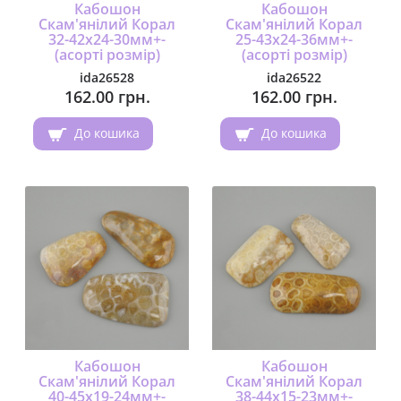
Кабошон
Кабошон
Скам'янілий Корал
Скам'янілий Корал
32-42х24-30мм+-
25-43х24-36мм+-
(асорті розмір)
(асорті розмір)
ida26528
ida26522
162.00 грн.
162.00 грн.
До кошика
До кошика
Кабошон
Кабошон
Скам'янілий Корал
Скам'янілий Корал
40-45х19-24мм+-
38-44х15-23мм+-