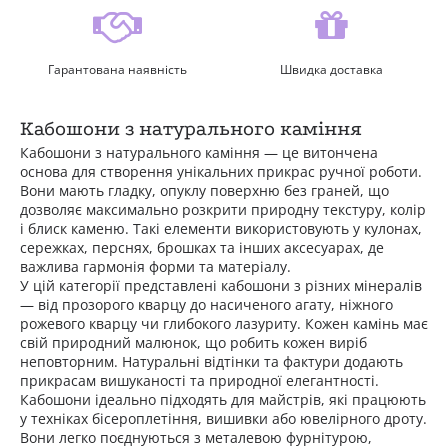
Гарантована наявність
Швидка доставка
Кабошони з натурального каміння
Кабошони з натурального каміння — це витончена
основа для створення унікальних прикрас ручної роботи.
Вони мають гладку, опуклу поверхню без граней, що
дозволяє максимально розкрити природну текстуру, колір
і блиск каменю. Такі елементи використовують у кулонах,
сережках, перснях, брошках та інших аксесуарах, де
важлива гармонія форми та матеріалу.
У цій категорії представлені кабошони з різних мінералів
— від прозорого кварцу до насиченого агату, ніжного
рожевого кварцу чи глибокого лазуриту. Кожен камінь має
свій природний малюнок, що робить кожен виріб
неповторним. Натуральні відтінки та фактури додають
прикрасам вишуканості та природної елегантності.
Кабошони ідеально підходять для майстрів, які працюють
у техніках бісероплетіння, вишивки або ювелірного дроту.
Вони легко поєднуються з металевою фурнітурою,