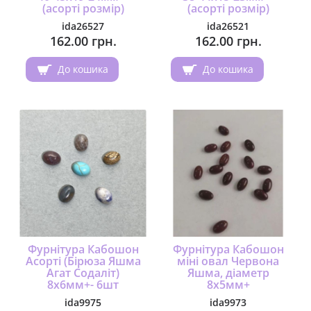
(асорті розмір)
(асорті розмір)
ida26527
ida26521
162.00 грн.
162.00 грн.
До кошика
До кошика
Фурнітура Кабошон
Фурнітура Кабошон
Асорті (Бірюза Яшма
міні овал Червона
Агат Содаліт)
Яшма, діаметр
8х6мм+- 6шт
8х5мм+
ida9975
ida9973