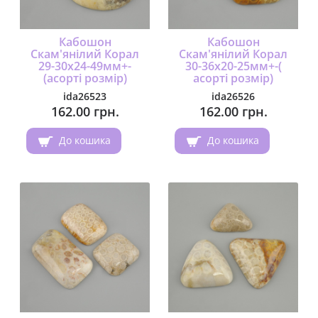
Кабошон
Кабошон
Скам'янілий Корал
Скам'янілий Корал
29-30х24-49мм+-
30-36х20-25мм+-(
(асорті розмір)
асорті розмір)
ida26523
ida26526
162.00 грн.
162.00 грн.
До кошика
До кошика