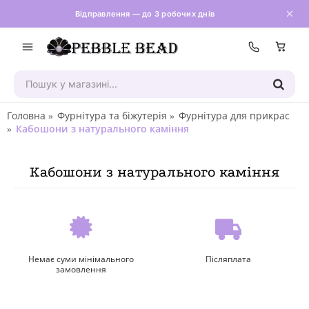
Відправлення — до 3 робочих днів
Зателефон
Головна
Фурнітура та біжутерія
Фурнітура для прикрас
Кабошони з натурального каміння
Кабошони з натурального каміння
Немає суми мінімального
Післяплата
замовлення