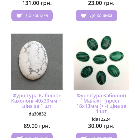
131.00 грн.
23.00 грн.
До кошика
До кошика
Фурнітура Кабошон
Фурнітура Кабошон
Кахолонг 40х30мм +-
Малахіт (прес)
ціна за 1 шт
18х13мм (+ -) ціна за
1 шт
ida30832
ida12224
89.00 грн.
30.00 грн.