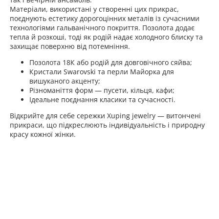
Матеріали, використані у створенні цих прикрас,
поєднують естетику дорогоцінних металів із сучасними
технологіями гальванічного покриття. Позолота додає
тепла й розкоші, тоді як родій надає холодного блиску та
захищає поверхню від потемніння.
Позолота 18К або родій для довговічного сяйва;
Кристали Swarovski та перли Майорка для
вишуканого акценту;
Різноманіття форм — пусети, кільця, кафи;
Ідеальне поєднання класики та сучасності.
Відкрийте для себе сережки Xuping jewelry — витончені
прикраси, що підкреслюють індивідуальність і природну
красу кожної жінки.