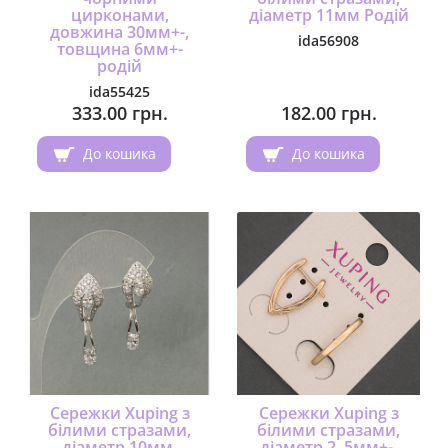
цирконами,
діаметр 11мм Родій
довжина 30мм+-,
ida56908
товщина 6мм+-
родій
ida55425
333.00 грн.
182.00 грн.
До кошика
До кошика
Сережки Xuping з
Сережки Xuping з
білими стразами,
білими стразами,
діаметр 10мм,
діаметр 2, 5мм+-,