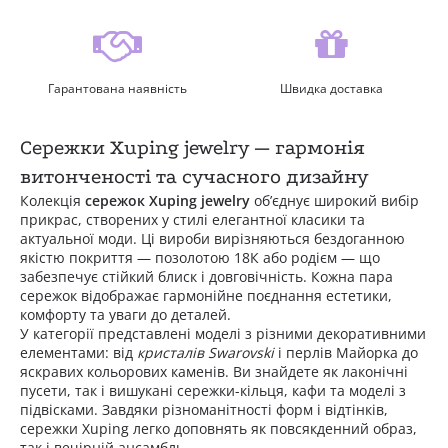
Гарантована наявність
Швидка доставка
Сережки Xuping jewelry — гармонія
витонченості та сучасного дизайну
Колекція
сережок Xuping jewelry
об’єднує широкий вибір
прикрас, створених у стилі елегантної класики та
актуальної моди. Ці вироби вирізняються бездоганною
якістю покриття — позолотою 18К або родієм — що
забезпечує стійкий блиск і довговічність. Кожна пара
сережок відображає гармонійне поєднання естетики,
комфорту та уваги до деталей.
У категорії представлені моделі з різними декоративними
елементами: від
кристалів Swarovski
і перлів Майорка до
яскравих кольорових каменів. Ви знайдете як лаконічні
пусети, так і вишукані сережки-кільця, кафи та моделі з
підвісками. Завдяки різноманітності форм і відтінків,
сережки Xuping легко доповнять як повсякденний образ,
так і вечірній ансамбль.