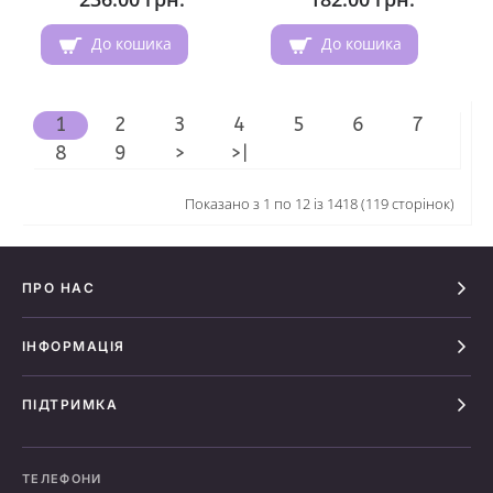
До кошика
До кошика
1
2
3
4
5
6
7
8
9
>
>|
Показано з 1 по 12 із 1418 (119 сторінок)
ПРО НАС
ІНФОРМАЦІЯ
ПІДТРИМКА
ТЕЛЕФОНИ