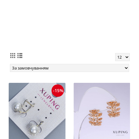
Сережки Xuping
Сережки Кільца
jewelry з
Xuping jewelry
кристалами
родій
Swarovski
-15%