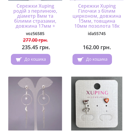
Сережки Xuping
Сережки Xuping
родій з перлиною,
Гілочки з білим
діаметр 8мм та
цирконом, довжина
білими стразами,
15мм, товщина
довжина 17мм +
10мм позолота 18к
voz56585
ida55745
277.00 грн.
235.45 грн.
162.00 грн.
До кошика
До кошика