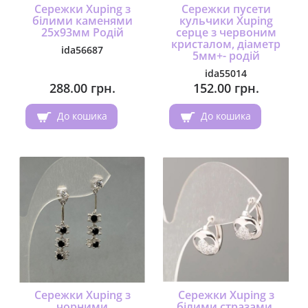
Сережки Xuping з
Сережки пусети
білими каменями
кульчики Xuping
25х93мм Родій
серце з червоним
кристалом, діаметр
ida56687
5мм+- родій
ida55014
288.00 грн.
152.00 грн.
До кошика
До кошика
Сережки Xuping з
Сережки Xuping з
чорними
білими стразами,