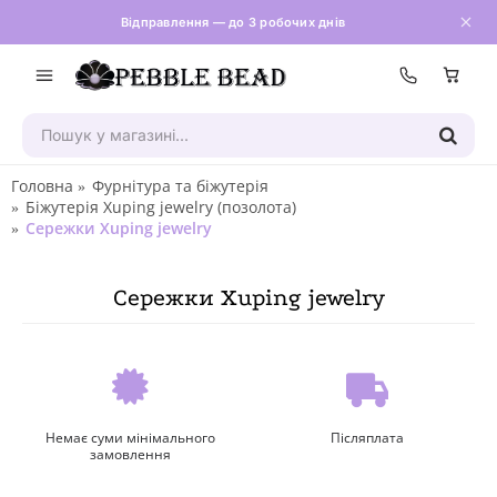
Відправлення — до 3 робочих днів
Зателефон
Головна
Фурнітура та біжутерія
Біжутерія Xuping jewelry (позолота)
Сережки Xuping jewelry
Сережки Xuping jewelry
Немає суми мінімального
Післяплата
замовлення