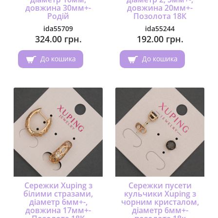
довжина 30мм+-
довжина 20мм+-
Родій
Позолота 18К
ida55709
ida55244
324.00 грн.
192.00 грн.
До кошика
До кошика
Сережки Xuping з
Сережки пусети
білими стразами,
кульчики Xuping з
діаметр 6мм+-,
чорним кристалом,
довжина 17мм+-
діаметр 6мм+-