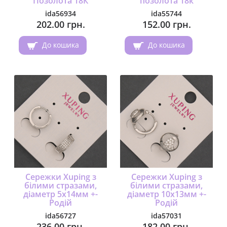
Позолота 18К
позолота 18к
ida56934
ida55744
202.00 грн.
152.00 грн.
До кошика
До кошика
Сережки Xuping з
Сережки Xuping з
білими стразами,
білими стразами,
діаметр 5х14мм +-
діаметр 10х13мм +-
Родій
Родій
ida56727
ida57031
236.00 грн.
182.00 грн.