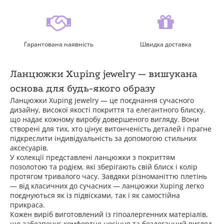
Гарантована наявність
Швидка доставка
Ланцюжки Xuping jewelry — вишукана
основа для будь-якого образу
Ланцюжки Xuping jewelry — це поєднання сучасного
дизайну, високої якості покриття та елегантного блиску,
що надає кожному виробу довершеного вигляду. Вони
створені для тих, хто цінує витонченість деталей і прагне
підкреслити індивідуальність за допомогою стильних
аксесуарів.
У колекції представлені ланцюжки з покриттям
позолотою та родієм, які зберігають свій блиск і колір
протягом тривалого часу. Завдяки різноманіттю плетінь
— від класичних до сучасних — ланцюжки Xuping легко
поєднуються як із підвісками, так і як самостійна
прикраса.
Кожен виріб виготовлений із гіпоалергенних матеріалів,
що забезпечує комфортне носіння та бездоганний вигляд.