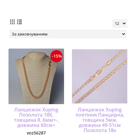
jewelry с підвіскою
позолота
-15%
Ланцюжок Xuping
Ланцюжок Xuping
Позолота 18К,
плетіння Панцирна,
товщина 8, 6мм+-,
товщина 5мм,
довжина 60см+
довжина 49-51см
Позолота 18к
voz56287