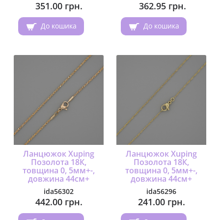
351.00 грн.
362.95 грн.
До кошика
До кошика
Ланцюжок Xuping
Ланцюжок Xuping
Позолота 18К,
Позолота 18К,
товщина 0, 5мм+-,
товщина 0, 5мм+-,
довжина 44см+
довжина 44см+
ida56302
ida56296
442.00 грн.
241.00 грн.