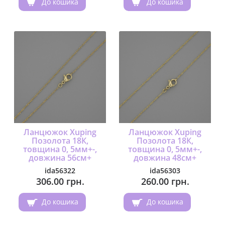
До кошика
До кошика
Ланцюжок Xuping
Ланцюжок Xuping
Позолота 18К,
Позолота 18К,
товщина 0, 5мм+-,
товщина 0, 5мм+-,
довжина 56см+
довжина 48см+
ida56322
ida56303
306.00 грн.
260.00 грн.
До кошика
До кошика