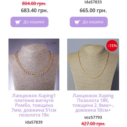
ida57833
804.00 грн.
683.40 грн.
665.00 грн.
До кошика
До кошика
-15%
Ланцюжок Xuping1
Ланцюжок Xuping
плетіння вигнуте
Позолота 18К,
Ромбо, товщина
товщина 2, 8мм+-,
7мм, довжина 51см
довжина 50см+
позолота 18к
voz57793
ida57839
427.00 грн.