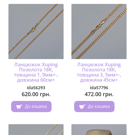
Ланцюжок Xuping
Ланцюжок Xuping
Позолота 18К,
Позолота 18К,
товщина 1, 9мм+-,
товщина 3, 5мм+-,
довжина 60см+
довжина 45см+
ida56293
ida57796
620.00 грн.
472.00 грн.
До кошика
До кошика