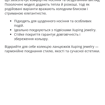
Позолочені моделі додають тепла й розкоші, тоді як
родійовані варіанти вражають холодним блиском і
стриманою елегантністю.
Підходять для щоденного носіння та особливих
подій.
Ідеально поєднуються з підвісками Xuping jewelry.
Стійке покриття гарантує довговічність і
збереження кольору.
Відкрийте для себе колекцію ланцюжків Xuping jewelry —
гармонійне поєднання стилю, якості та сучасної естетики.
Ланцюжки Xuping
Ланцюжки