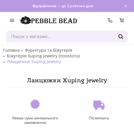
Відправлення — до 3 робочих днів
Зателефон
Головна
Фурнітура та біжутерія
Біжутерія Xuping jewelry (позолота)
Ланцюжки Xuping jewelry
Ланцюжки Xuping jewelry
Немає суми мінімального
Післяплата
замовлення