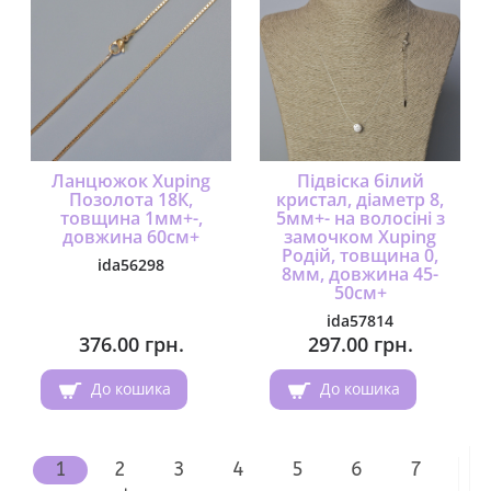
Ланцюжок Xuping
Підвіска білий
Позолота 18К,
кристал, діаметр 8,
товщина 1мм+-,
5мм+- на волосіні з
довжина 60см+
замочком Xuping
Родій, товщина 0,
ida56298
8мм, довжина 45-
50см+
ida57814
376.00 грн.
297.00 грн.
До кошика
До кошика
1
2
3
4
5
6
7