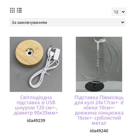
Світлодіодна
Підставка Півмісяць
підставка зі USB
для кулі 24х17см+- d
шнуром 120 см+-,
ніжки 10см+-
діаметр 90х35мм+
довжина ланцюжка
16см+- сріблястий
ida49239
метал
ida49240