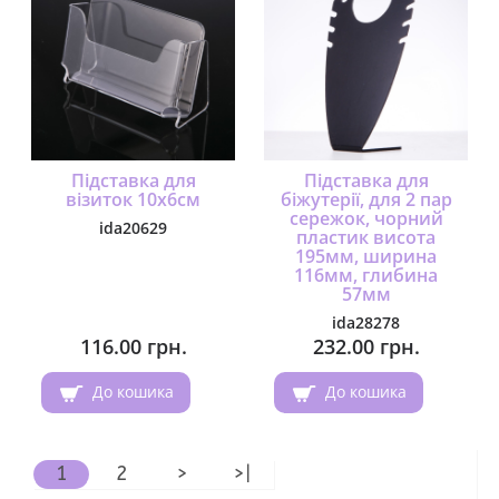
Підставка для
Підставка для
візиток 10х6см
біжутерії, для 2 пар
сережок, чорний
ida20629
пластик висота
195мм, ширина
116мм, глибина
57мм
ida28278
116.00 грн.
232.00 грн.
До кошика
До кошика
1
2
>
>|