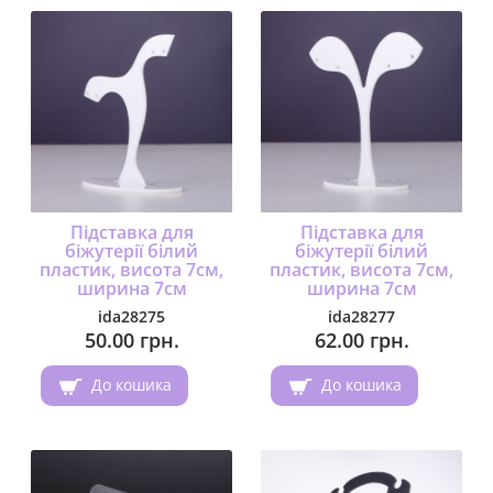
Підставка для
Підставка для
біжутерії білий
біжутерії білий
пластик, висота 7см,
пластик, висота 7см,
ширина 7см
ширина 7см
ida28275
ida28277
50.00 грн.
62.00 грн.
До кошика
До кошика