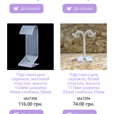
До кошика
До кошика
Підставка для
Підставка для
сережок, матовий
сережок, білий
пластик, висота
пластик, висота
133мм ширина
117мм ширина
40мм глибина 50мм
92мм глибина 55мм
ida7306
ida7294
116.00 грн.
74.00 грн.