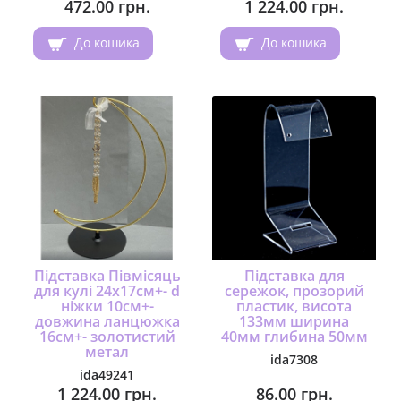
472.00 грн.
1 224.00 грн.
До кошика
До кошика
Підставка Півмісяць
Підставка для
для кулі 24х17см+- d
сережок, прозорий
ніжки 10см+-
пластик, висота
довжина ланцюжка
133мм ширина
16см+- золотистий
40мм глибина 50мм
метал
ida7308
ida49241
1 224.00 грн.
86.00 грн.