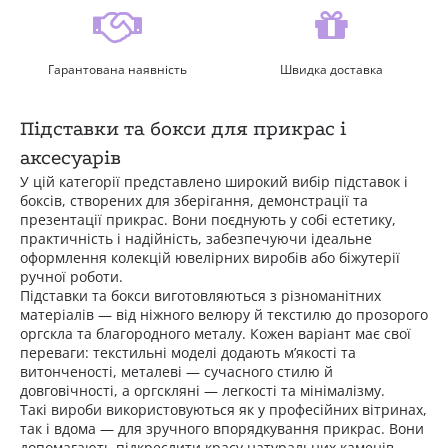
Гарантована наявність
Швидка доставка
Підставки та бокси для прикрас і
аксесуарів
У цій категорії представлено широкий вибір підставок і
боксів, створених для зберігання, демонстрації та
презентації прикрас. Вони поєднують у собі естетику,
практичність і надійність, забезпечуючи ідеальне
оформлення колекцій ювелірних виробів або біжутерії
ручної роботи.
Підставки та бокси виготовляються з різноманітних
матеріалів — від ніжного велюру й текстилю до прозорого
оргскла та благородного металу. Кожен варіант має свої
переваги: текстильні моделі додають м’якості та
витонченості, металеві — сучасного стилю й
довговічності, а оргскляні — легкості та мінімалізму.
Такі вироби використовуються як у професійних вітринах,
так і вдома — для зручного впорядкування прикрас. Вони
допомагають підкреслити красу натуральних каменів,