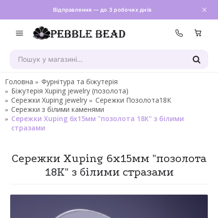
Відправлення — до 3 робочих днів
Зателефон
Головна
Фурнітура та біжутерія
Біжутерія Xuping jewelry (позолота)
Сережки Xuping jewelry
Сережки Позолота18К
Сережки з білими каменями
Сережки Xuping 6х15мм "позолота 18К" з білими
стразами
Сережки Xuping 6х15мм "позолота
18К" з білими стразами