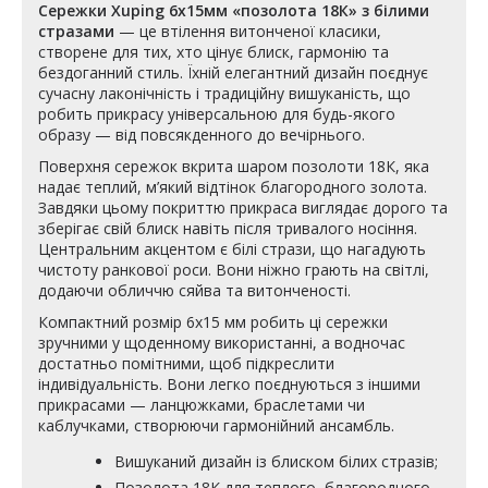
Сережки Xuping 6х15мм «позолота 18К» з білими
стразами
— це втілення витонченої класики,
створене для тих, хто цінує блиск, гармонію та
бездоганний стиль. Їхній елегантний дизайн поєднує
сучасну лаконічність і традиційну вишуканість, що
робить прикрасу універсальною для будь-якого
образу — від повсякденного до вечірнього.
Поверхня сережок вкрита шаром позолоти 18К, яка
надає теплий, м’який відтінок благородного золота.
Завдяки цьому покриттю прикраса виглядає дорого та
зберігає свій блиск навіть після тривалого носіння.
Центральним акцентом є білі стрази, що нагадують
чистоту ранкової роси. Вони ніжно грають на світлі,
додаючи обличчю сяйва та витонченості.
Компактний розмір 6х15 мм робить ці сережки
зручними у щоденному використанні, а водночас
достатньо помітними, щоб підкреслити
індивідуальність. Вони легко поєднуються з іншими
прикрасами — ланцюжками, браслетами чи
каблучками, створюючи гармонійний ансамбль.
Вишуканий дизайн із блиском білих стразів;
Позолота 18К для теплого, благородного