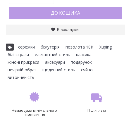
ДО КОШИКА
В закладки
сережки
,
біжутерія
,
позолота 18К
,
Xuping
,
білі стрази
,
елегантний стиль
,
класика
,
жіночі прикраси
,
аксесуари
,
подарунок
,
вечірній образ
,
щоденний стиль
,
сяйво
,
витонченість
Немає суми мінімального
Післяплата
замовлення