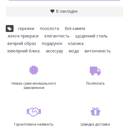
В закладки
сережки
,
позолота
,
білі камені
,
жіночі прикраси
,
елегантність
,
щоденний стиль
,
вечірній образ
,
подарунок
,
класика
,
ювелірний блиск
,
аксесуар
,
мода
,
витонченість
Немає суми мінімального
Післяплата
замовлення
Гарантована наявність
Швидка доставка