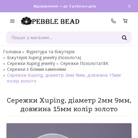
Відправлення — до 3 робочих днів
Зателефон
Головна
Фурнітура та біжутерія
Біжутерія Xuping jewelry (позолота)
Сережки Xuping jewelry
Сережки Позолота18К
Сережки з білими каменями
Сережки Xuping, діаметр 2мм 9мм, довжина 15мм
колір золото
Сережки Xuping, діаметр 2мм 9мм,
довжина 15мм колір золото