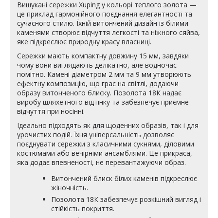
Вишукані сережки Xuping у кольорі теплого золота —
це приклад гармонійного поєднання елегантності та
сучасного стилю. Їхній витончений дизайн із білими
каменями створює відчуття легкості та ніжного сяйва,
яке підкреслює природну красу власниці.
Сережки мають компактну довжину 15 мм, завдяки
чому вони виглядають делікатно, але водночас
помітно. Камені діаметром 2 мм та 9 мм утворюють
ефектну композицію, що грає на світлі, додаючи
образу витонченого блиску. Позолота 18К надає
виробу шляхетного відтінку та забезпечує приємне
відчуття при носінні.
Ідеально підходять як для щоденних образів, так і для
урочистих подій. Їхня універсальність дозволяє
поєднувати сережки з класичними сукнями, діловими
костюмами або вечірніми ансамблями. Це прикраса,
яка додає впевненості, не перевантажуючи образ.
Витончений блиск білих каменів підкреслює
жіночність.
Позолота 18К забезпечує розкішний вигляд і
стійкість покриття.