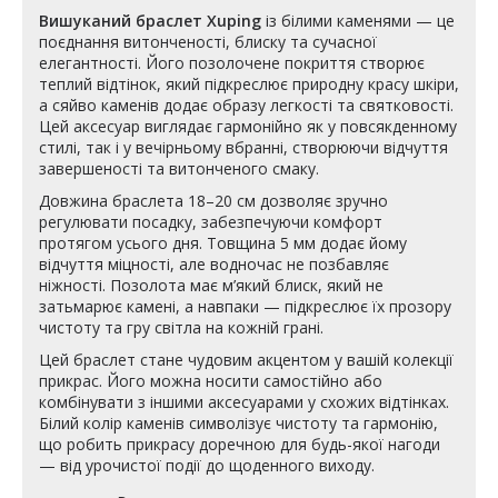
Вишуканий браслет Xuping
із білими каменями — це
поєднання витонченості, блиску та сучасної
елегантності. Його позолочене покриття створює
теплий відтінок, який підкреслює природну красу шкіри,
а сяйво каменів додає образу легкості та святковості.
Цей аксесуар виглядає гармонійно як у повсякденному
стилі, так і у вечірньому вбранні, створюючи відчуття
завершеності та витонченого смаку.
Довжина браслета 18–20 см дозволяє зручно
регулювати посадку, забезпечуючи комфорт
протягом усього дня. Товщина 5 мм додає йому
відчуття міцності, але водночас не позбавляє
ніжності. Позолота має м’який блиск, який не
затьмарює камені, а навпаки — підкреслює їх прозору
чистоту та гру світла на кожній грані.
Цей браслет стане чудовим акцентом у вашій колекції
прикрас. Його можна носити самостійно або
комбінувати з іншими аксесуарами у схожих відтінках.
Білий колір каменів символізує чистоту та гармонію,
що робить прикрасу доречною для будь-якої нагоди
— від урочистої події до щоденного виходу.