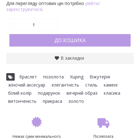
Для перегляду оптових цін потрібно
увійти/
зареєструватися
.
ДО КОШИКА
В закладки
браслет
,
позолота
,
Xuping
,
біжутерія
,
жіночий аксесуар
,
елегантність
,
стиль
,
камені
,
білий колір
,
подарунок
,
вечірній образ
,
класика
,
витонченість
,
прикраса
,
золото
Немає суми мінімального
Післяплата