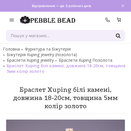
Відправлення — до 3 робочих днів
Зателефон
Головна
Фурнітура та біжутерія
Біжутерія Xuping jewelry (позолота)
Браслети Xuping jewelry
Браслети Хuping Позолота
Браслет Xuping білі камені, довжина 18-20см, товщина
5мм колір золото
Браслет Xuping білі камені,
довжина 18-20см, товщина 5мм
колір золото