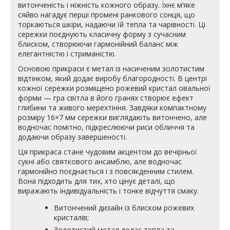
витонченість і ніжність кожного образу. Їхнє м’яке
сяйво нагадує перші промені ранкового сонця, що
торкаються шкіри, надаючи їй тепла та чарівності. Ці
сережки поєднують класичну форму з сучасним
блиском, створюючи гармонійний баланс між
елегантністю і стриманістю.
Основою прикраси є метал із насиченим золотистим
відтінком, який додає виробу благородності. В центрі
кожної сережки розміщено рожевий кристал овальної
форми — гра світла в його гранях створює ефект
глибини та живого мерехтіння. Завдяки компактному
розміру 16×7 мм сережки виглядають витончено, але
водночас помітно, підкреслюючи риси обличчя та
додаючи образу завершеності.
Ця прикраса стане чудовим акцентом до вечірньої
сукні або святкового ансамблю, але водночас
гармонійно поєднається і з повсякденним стилем.
Вона підходить для тих, хто цінує деталі, що
виражають індивідуальність і тонке відчуття смаку.
Витончений дизайн із блиском рожевих
кристалів;
Золотистий метал додає тепла та