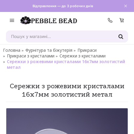
Відправлення — до 3 робочих днів
Зателефон
Головна
Фурнітура та біжутерія
Прикраси
Прикраси з кристалами
Сережки з кристалами
Сережки з рожевими кристалами 16х7мм золотистий
метал
Сережки з рожевими кристалами
16х7мм золотистий метал