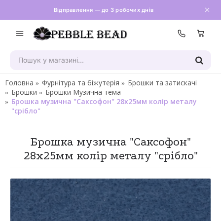
Відправлення — до 3 робочих днів
Зателефон
Головна
Фурнітура та біжутерія
Брошки та затискачі
Брошки
Брошки Музична тема
Брошка музична "Саксофон" 28х25мм колір металу
"срібло"
Брошка музична "Саксофон"
28х25мм колір металу "срібло"