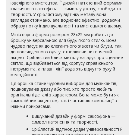
ювелірного мистецтва. Її дизайн натхненний формами
класичного саксофона — символу джазу, свободи та
творчості. У сріблястому відтінку металу вона
виглядає стримано, але водночас ефектно, додаючи
образу нотку індивідуальності та мистецького шарму.
Мініатюрна форма розміром 28х25 мм робить цю
брошку універсальною для будь-якого стилю. Вона
чудово пасує як до елегантного жакета чи блузи, так і
до повсякденного одягу, створюючи витончений
акцент. Сріблястий блиск металу нагадує про сценічне
світло, що відбивається від корпусу справжнього
інструмента, а плавні лінії додають відчуття руху й
мелодійності.
Ця брошка стане чудовим вибором для музикантів,
поціновувачів джазу або тих, хто просто любить
оригінальні деталі з характером. Вона може бути як
самостійним акцентом, так і частиною композиції з
іншими прикрасами.
Вишуканий дизайн у формі саксофона —
символ натхнення та творчості.
Сріблястий відтінок додає універсальності й
легко поєднується з різними кольорами