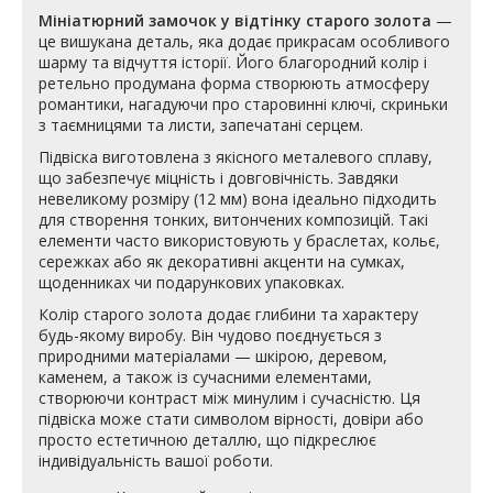
Мініатюрний замочок у відтінку старого золота
—
це вишукана деталь, яка додає прикрасам особливого
шарму та відчуття історії. Його благородний колір і
ретельно продумана форма створюють атмосферу
романтики, нагадуючи про старовинні ключі, скриньки
з таємницями та листи, запечатані серцем.
Підвіска виготовлена з якісного металевого сплаву,
що забезпечує міцність і довговічність. Завдяки
невеликому розміру (12 мм) вона ідеально підходить
для створення тонких, витончених композицій. Такі
елементи часто використовують у браслетах, кольє,
сережках або як декоративні акценти на сумках,
щоденниках чи подарункових упаковках.
Колір старого золота додає глибини та характеру
будь-якому виробу. Він чудово поєднується з
природними матеріалами — шкірою, деревом,
каменем, а також із сучасними елементами,
створюючи контраст між минулим і сучасністю. Ця
підвіска може стати символом вірності, довіри або
просто естетичною деталлю, що підкреслює
індивідуальність вашої роботи.