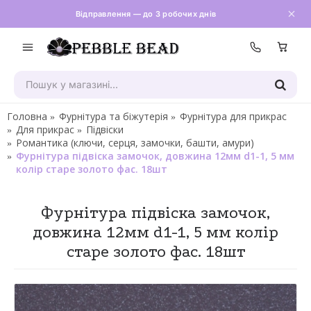
Відправлення — до 3 робочих днів
Зателефон
Головна
Фурнітура та біжутерія
Фурнітура для прикрас
Для прикрас
Підвіски
Романтика (ключи, серця, замочки, башти, амури)
Фурнітура підвіска замочок, довжина 12мм d1-1, 5 мм
колір старе золото фас. 18шт
Фурнітура підвіска замочок,
довжина 12мм d1-1, 5 мм колір
старе золото фас. 18шт