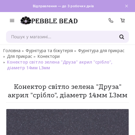
Відправлення — до 3 робочих днів
Зателефон
Головна
Фурнітура та біжутерія
Фурнітура для прикрас
Для прикрас
Конектори
Конектор світло зелена "Друза" акрил "срібло",
діаметр 14мм L3мм
Конектор світло зелена "Друза"
акрил "срібло", діаметр 14мм L3мм