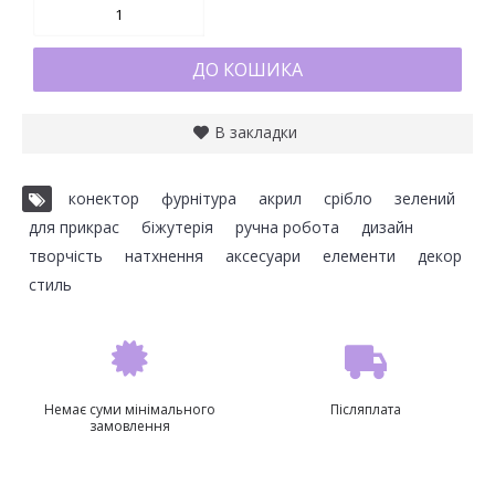
ДО КОШИКА
В закладки
конектор
,
фурнітура
,
акрил
,
срібло
,
зелений
,
для прикрас
,
біжутерія
,
ручна робота
,
дизайн
,
творчість
,
натхнення
,
аксесуари
,
елементи
,
декор
,
стиль
Немає суми мінімального
Післяплата
замовлення