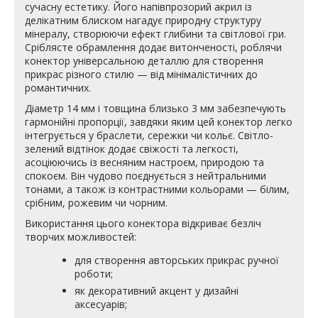
сучасну естетику. Його напівпрозорий акрил із
делікатним блиском нагадує природну структуру
мінералу, створюючи ефект глибини та світлової гри.
Сріблясте обрамлення додає витонченості, роблячи
конектор універсальною деталлю для створення
прикрас різного стилю — від мінімалістичних до
романтичних.
Діаметр 14 мм і товщина близько 3 мм забезпечують
гармонійні пропорції, завдяки яким цей конектор легко
інтегрується у браслети, сережки чи кольє. Світло-
зелений відтінок додає свіжості та легкості,
асоціюючись із весняним настроєм, природою та
спокоєм. Він чудово поєднується з нейтральними
тонами, а також із контрастними кольорами — білим,
срібним, рожевим чи чорним.
Використання цього конектора відкриває безліч
творчих можливостей:
для створення авторських прикрас ручної
роботи;
як декоративний акцент у дизайні
аксесуарів;