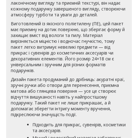
лаконічному вигляду та приємній текстурі, він надає
кожному подарунку завершеного вигляду, створюючи
атмосферу турботи та уваги до деталей.
Виготовлений із якісного поліетилену (ПЕ), цей пакет
має приємну на дотик поверхню, що зберігає форму й
захищає вміст від вологи та пилу. Матеріал
вирізняється міцністю і водночас гнучкістю, тому
пакет легко витримує невеликі предмети — від
прикрас і сувенірів до косметичних аксесуарів чи
декоративних елементів. Його розмір 24×18 см є
універсальним і зручним для різних форматів
подарунків.
Дизайн пакета продуманий до дрібниць: акуратні краї,
зручні ручки або отвори для перенесення, приємна
матова або глянцева поверхня — усе це створює
відчуття вишуканості навіть у найпростішому
подарунку. Такий пакет не лише прикрашає, а й
допомагає зберегти інтригу моменту вручення,
підкреслюючи значущість події.
Підходить для прикрас, сувенірів, косметики
та аксесуарів.
Міцний і водостійкий матеріал забезпечує