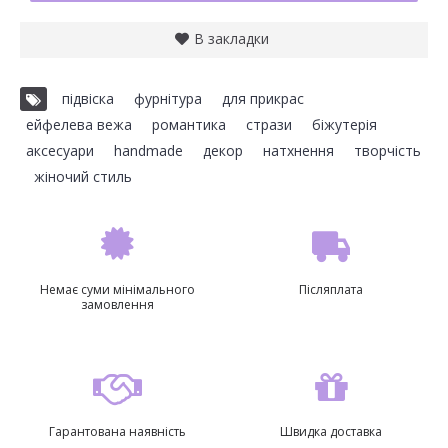
В закладки
підвіска
,
фурнітура
,
для прикрас
,
ейфелева вежа
,
романтика
,
стрази
,
біжутерія
,
аксесуари
,
handmade
,
декор
,
натхнення
,
творчість
,
жіночий стиль
Немає суми мінімального
Післяплата
замовлення
Гарантована наявність
Швидка доставка