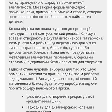
нотку французького шарму та романтичної
елегантності. Мініатюрна форма легендарної
паризької вежі, прикрашена блиском стразів, створює
враження розкішного сяйва навіть у найменших
деталях.
Кожна підвіска виконана з увагою до пропорцій і
текстури — чіткі контури, легкий рельєф і блискучі
вставки створюють відчуття витонченості та гармонії.
Розмір 25х8 мм робить її універсальною для різних
типів прикрас: сережок, браслетів, кулонів або
декоративних брелоків. Вона легко поєднується з
металевими елементами, перлинами, бісером чи
стрічками, відкриваючи безліч варіантів для творчості.
Підвіска стане чудовим вибором для тих, хто цінує
романтичні мотиви та прагне надати своїм роботам
індивідуальності. Вона додає легкості, жіночності й
витонченого блиску будь-якому виробу, нагадуючи
про атмосферу вечірнього Парижа.
Ідеальна для створення прикрас у стилі
«романтичний шик».
Підходить для дизайнерських колекцій і
ручної роботи.