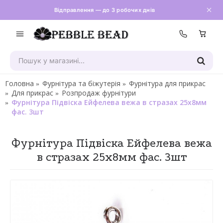
Відправлення — до 3 робочих днів
Зателефон
Головна
Фурнітура та біжутерія
Фурнітура для прикрас
Для прикрас
Розпродаж фурнітури
Фурнітура Підвіска Ейфелева вежа в стразах 25х8мм
фас. 3шт
Фурнітура Підвіска Ейфелева вежа
в стразах 25х8мм фас. 3шт