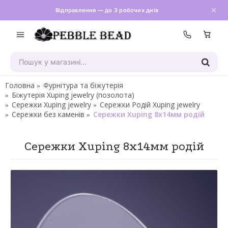
Відправлення — до 3 робочих днів
Зателефон
Головна
Фурнітура та біжутерія
Біжутерія Xuping jewelry (позолота)
Сережки Xuping jewelry
Сережки Родій Xuping jewelry
Сережки без каменів
Сережки Xuping 8х14мм родій
Сережки Xuping 8х14мм родій