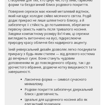
створений для тих, хто цінує чистоту ліній, гармонію
форми та бездоганний блиск родієвого покриття.
Поверхня сережок має ніжний металевий відтінок,
який нагадує холодне сяйво місячного світла. Родій
додає прикрасі не лише шляхетного блиску, а й
забезпечує її стійкість до потьмяніння, зберігаючи
первісну свіжість навіть після тривалого носіння.
Завдяки компактному розміру 8х14 мм, ці сережки
виглядають витончено на вусі, підкреслюючи
природну красу обличчя без надмірного акценту.
Їхній універсальний дизайн дозволяє легко поєднувати
прикрасу з будь-яким стилем — від ділового костюма
до вечірньої сукні. Вони стануть чудовим
доповненням як до повсякденного образу, так і до
урочистого вбрання, додаючи нотку вишуканості та
завершеності.
Лаконічна форма — символ сучасного
мінімалізму.
Родієве покриття забезпечує дзеркальний
блиск і довговічність.
Ідеальні для щоденного носіння або як
елегантний подарунок.