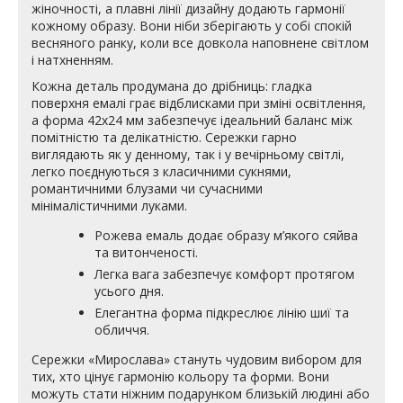
жіночності, а плавні лінії дизайну додають гармонії
кожному образу. Вони ніби зберігають у собі спокій
весняного ранку, коли все довкола наповнене світлом
і натхненням.
Кожна деталь продумана до дрібниць: гладка
поверхня емалі грає відблисками при зміні освітлення,
а форма 42х24 мм забезпечує ідеальний баланс між
помітністю та делікатністю. Сережки гарно
виглядають як у денному, так і у вечірньому світлі,
легко поєднуються з класичними сукнями,
романтичними блузами чи сучасними
мінімалістичними луками.
Рожева емаль додає образу м’якого сяйва
та витонченості.
Легка вага забезпечує комфорт протягом
усього дня.
Елегантна форма підкреслює лінію шиї та
обличчя.
Сережки «Мирослава» стануть чудовим вибором для
тих, хто цінує гармонію кольору та форми. Вони
можуть стати ніжним подарунком близькій людині або