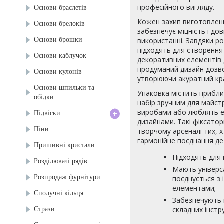
професійного вигляду.
Основи браслетів
Кожен захип виготовлени
Основи брелоків
забезпечує міцність і до
Основи брошки
використанні. Завдяки ро
підходять для створення 
Основи каблучок
декоративних елементів д
продуманий дизайн дозво
Основи кулонів
утворюючи акуратний кра
Основи шпильки та
Упаковка містить прибли
обідки
набір зручним для майстр
+
виробами або люблять е
Підвіски
дизайнами. Такі фіксато
Піни
творчому арсеналі тих, хт
гармонійне поєднання де
Пришивні кристали
Підходять для 
Розділювачі рядів
Мають універс
Розпродаж фурнітури
поєднується з
елементами;
Сполучні кільця
Забезпечують 
Стрази
складних інстр