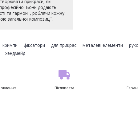
творювати прикраси, які
 професійно. Вони додають
сті та гармонії, роблячи кожну
ю загальної композиції.
,
кримпи
,
фіксатори
,
для прикрас
,
металеві елементи
,
рук
,
хендмейд
мовлення
Післяплата
Гаран