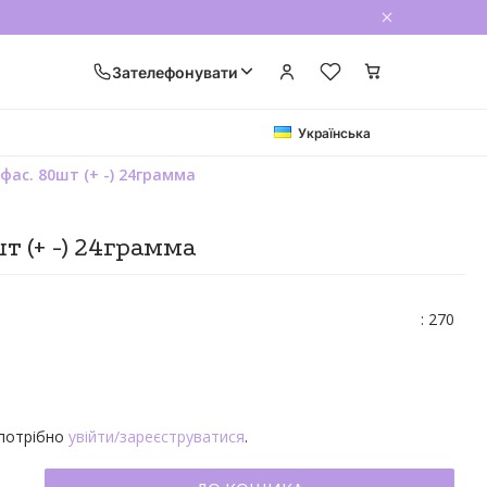
Зателефонувати
Українська
фас. 80шт (+ -) 24грамма
т (+ -) 24грамма
: 270
 потрібно
увійти/зареєструватися
.