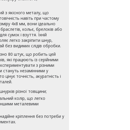
й з якісного металу, що
вговічність навіть при частому
зміру 4х8 мм, вони ідеально
браслетів, кольє, брелоків або
ля сумок і взуття. Їхній
ляє легко закріпити шнур,
й без видимих слідів обробки.
зно 80 штук, що робить цей
ів, які працюють із серійними
кспериментувати з різними
ри стануть незамінними у
о цінує точність, акуратність і
талей.
шнурків різної товщини;
альний колір, що легко
 іншими металевими
надійне кріплення без потреби у
ументах.