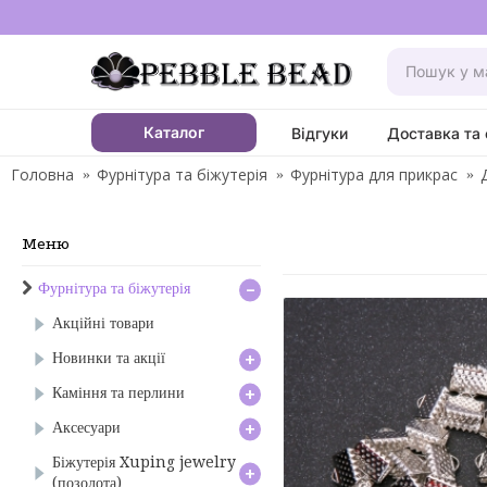
Каталог
Відгуки
Доставка та 
Головна
Фурнітура та біжутерія
Фурнітура для прикрас
Меню
-
Фурнітура та біжутерія
Акційні товари
+
Новинки та акції
+
Каміння та перлини
+
Аксесуари
Біжутерія Xuping jewelry
+
(позолота)