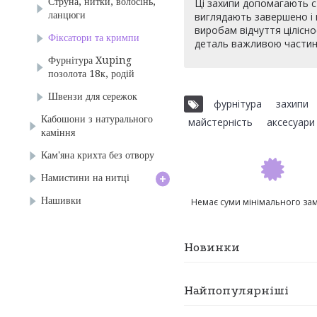
Струна, нитки, волосінь,
Ці захипи допомагають с
ланцюги
виглядають завершено і
виробам відчуття цілісно
Фіксатори та кримпи
деталь важливою частино
Фурнітура Xuping
позолота 18к, родій
Швензи для сережок
фурнітура
,
захипи
Кабошони з натурального
майстерність
,
аксесуари
каміння
Кам'яна крихта без отвору
+
Намистини на нитці
Нашивки
Немає суми мінімального за
Новинки
Найпопулярніші