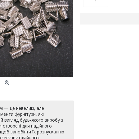
мм
— це невеликі, але
менти фурнітури, які
й вигляд будь-якого виробу з
и створені для надійного
, щоб запобігти їх розпусканню
ксесуару охайного,