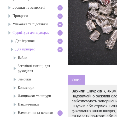
+
Брошки та затискачі
+
Прикраси
+
Упаковка та підставки
-
Фурнітура для прикрас
+
Для іграшок
-
Для прикрас
Бейли
Заготівлі китиці для
рукоділля
Замочки
Опис
Конектори
Захипи шнурків 7, 4х8
надзвичайно важливі еле
Ланцюжки та шнури
забезпечують завершени
Наконечники
шнурків або стрічок. Вон
фіксування кінців шнурів
+
Намистини та вставки
та надати прикрасі або а