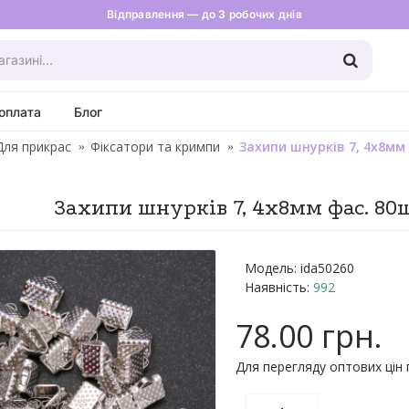
Відправлення — до 3 робочих днів
оплата
Блог
Для прикрас
Фіксатори та кримпи
Захипи шнурків 7, 4х8мм 
Захипи шнурків 7, 4х8мм фас. 80ш
Модель:
ida50260
Наявність:
992
78.00 грн.
Для перегляду оптових цін