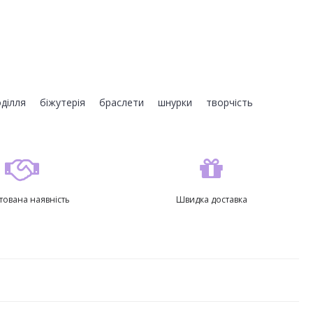
оділля
,
біжутерія
,
браслети
,
шнурки
,
творчість
,
тована наявність
Швидка доставка