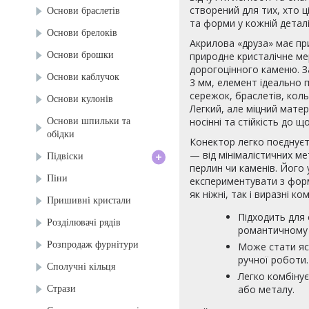
створений для тих, хто ц
Основи браслетів
та форми у кожній деталі
Основи брелоків
Акрилова «друза» має пр
Основи брошки
природне кристалічне м
дорогоцінного каменю. З
Основи каблучок
3 мм, елемент ідеально 
сережок, браслетів, коль
Основи кулонів
Легкий, але міцний мате
Основи шпильки та
носінні та стійкість до 
обідки
Конектор легко поєднуєт
+
— від мінімалістичних м
Підвіски
перлин чи каменів. Його
Піни
експериментувати з фор
як ніжні, так і виразні ком
Пришивні кристали
Підходить для
Розділювачі рядів
романтичному 
Розпродаж фурнітури
Може стати яс
ручної роботи.
Сполучні кільця
Легко комбінує
Стрази
або металу.