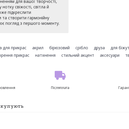
ненням для вашої творчості,
нотку свіжості, світла й
оже підкреслити
и та створити гармонійну
ює погляд з першого моменту.
а для прикрас
,
акрил
,
бірюзовий
,
срібло
,
друза
,
для біжут
орення прикрас
,
натхнення
,
стильний акцент
,
аксесуари
,
т
мовлення
Післяплата
Гаран
ж купують