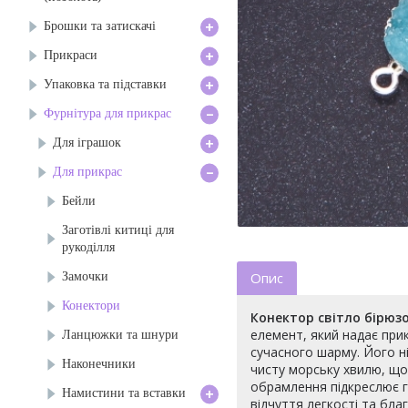
+
Брошки та затискачі
+
Прикраси
+
Упаковка та підставки
-
Фурнітура для прикрас
+
Для іграшок
-
Для прикрас
Бейли
Заготівлі китиці для
рукоділля
Замочки
Опис
Конектори
Конектор світло бірюз
елемент, який надає при
Ланцюжки та шнури
сучасного шарму. Його ні
Наконечники
чисту морську хвилю, що 
обрамлення підкреслює г
+
Намистини та вставки
відчуття легкості та бл