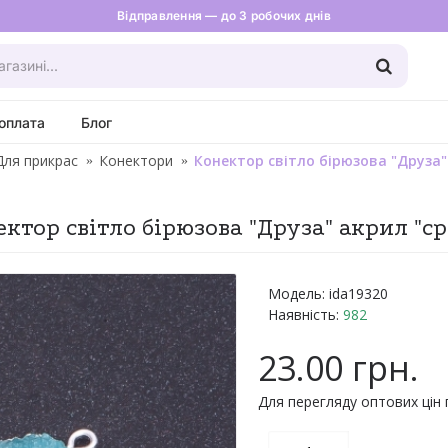
Відправлення — до 3 робочих днів
оплата
Блог
Для прикрас
Конектори
Конектор світло бірюзова "Друза"
ктор світло бірюзова "Друза" акрил "с
Модель:
ida19320
Наявність:
982
23.00 грн.
Для перегляду оптових цін