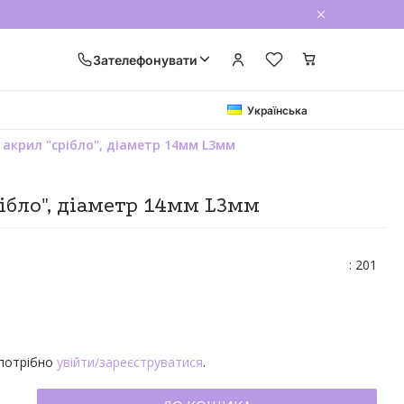
Зателефонувати
Українська
 акрил "срібло", діаметр 14мм L3мм
рібло", діаметр 14мм L3мм
: 201
 потрібно
увійти/зареєструватися
.