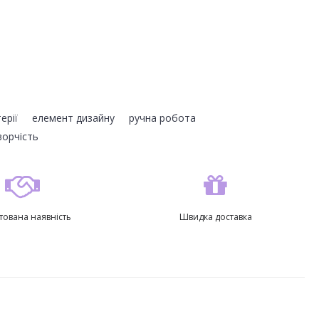
ерії
,
елемент дизайну
,
ручна робота
,
ворчість
тована наявність
Швидка доставка