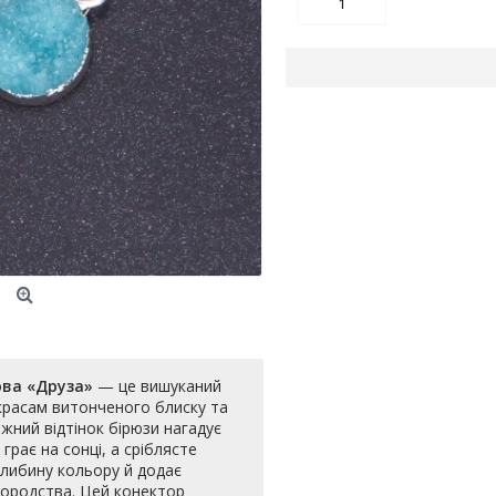
ова «Друза»
— це вишуканий
красам витонченого блиску та
жний відтінок бірюзи нагадує
грає на сонці, а сріблясте
либину кольору й додає
агородства. Цей конектор