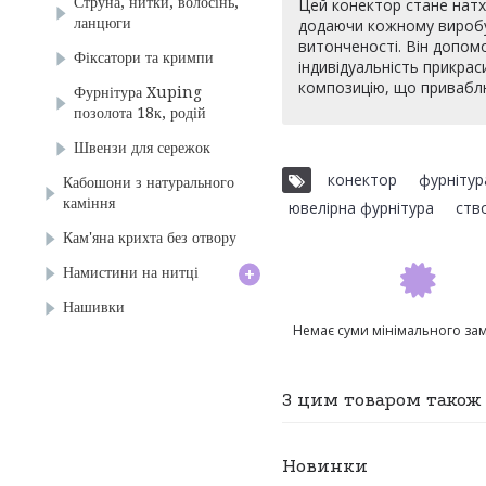
Струна, нитки, волосінь,
Цей конектор стане натх
ланцюги
додаючи кожному виробу 
витонченості. Він допом
Фіксатори та кримпи
індивідуальність прикрас
композицію, що привабл
Фурнітура Xuping
позолота 18к, родій
Швензи для сережок
конектор
,
фурнітур
Кабошони з натурального
каміння
ювелірна фурнітура
,
ств
Кам'яна крихта без отвору
+
Намистини на нитці
Нашивки
Немає суми мінімального за
З цим товаром тако
Новинки