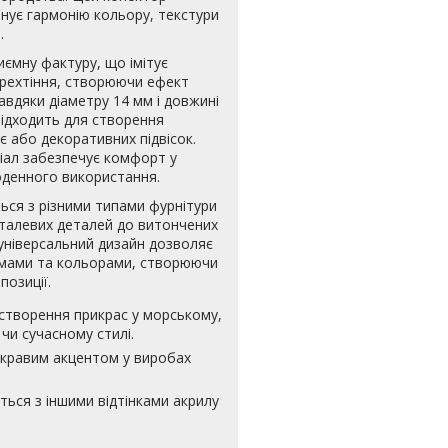
інує гармонію кольору, текстури
.
иємну фактуру, що імітує
ерехтіння, створюючи ефект
авдяки діаметру 14 мм і довжині
підходить для створення
є або декоративних підвісок.
ріал забезпечує комфорт у
щоденного використання.
ься з різними типами фурнітури
еталевих деталей до витончених
 універсальний дизайн дозволяє
мами та кольорами, створюючи
позиції.
 створення прикрас у морському,
чи сучасному стилі.
кравим акцентом у виробах
ться з іншими відтінками акрилу