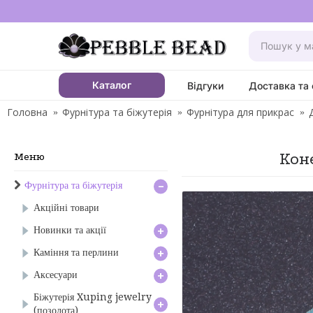
Каталог
Відгуки
Доставка та 
Головна
Фурнітура та біжутерія
Фурнітура для прикрас
Коне
Меню
-
Фурнітура та біжутерія
Акційні товари
+
Новинки та акції
+
Каміння та перлини
+
Аксесуари
Біжутерія Xuping jewelry
+
(позолота)