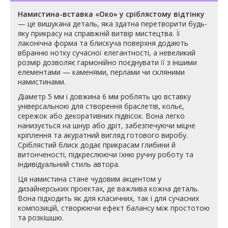
Намистина-вставка «Око» у сріблястому відтінку
— це вишукана деталь, яка здатна перетворити будь-
яку прикрасу на справжній витвір мистецтва. Її
лаконічна форма та блискуча поверхня додають
вбранню нотку сучасної елегантності, а невеликий
розмір дозволяє гармонійно поєднувати її з іншими
елементами — каменями, перлами чи скляними
намистинами.
Діаметр 5 мм і довжина 6 мм роблять цю вставку
універсальною для створення браслетів, кольє,
сережок або декоративних підвісок. Вона легко
нанизується на шнур або дріт, забезпечуючи міцне
кріплення та акуратний вигляд готового виробу.
Сріблястий блиск додає прикрасам глибини й
витонченості, підкреслюючи їхню ручну роботу та
індивідуальний стиль автора.
Ця намистина стане чудовим акцентом у
дизайнерських проектах, де важлива кожна деталь.
Вона підходить як для класичних, так і для сучасних
композицій, створюючи ефект балансу між простотою
та розкішшю.