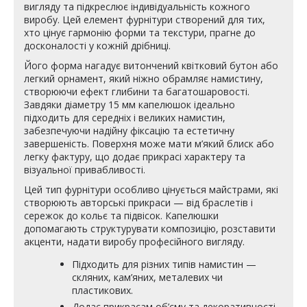
вигляду та підкреслює індивідуальність кожного
виробу. Цей елемент фурнітури створений для тих,
хто цінує гармонію форми та текстури, прагне до
досконалості у кожній дрібниці.
Його форма нагадує витончений квітковий бутон або
легкий орнамент, який ніжно обрамляє намистину,
створюючи ефект глибини та багатошаровості.
Завдяки діаметру 15 мм капелюшок ідеально
підходить для середніх і великих намистин,
забезпечуючи надійну фіксацію та естетичну
завершеність. Поверхня може мати м’який блиск або
легку фактуру, що додає прикрасі характеру та
візуальної привабливості.
Цей тип фурнітури особливо цінується майстрами, які
створюють авторські прикраси — від браслетів і
сережок до кольє та підвісок. Капелюшки
допомагають структурувати композицію, розставити
акценти, надати виробу професійного вигляду.
Підходить для різних типів намистин —
скляних, кам’яних, металевих чи
пластикових.
Додає прикрасам об’єму та декоративності.