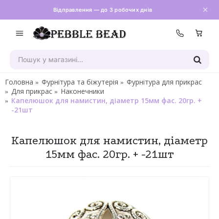
Відправлення — до 3 робочих днів
Зателефон
Головна
Фурнітура та біжутерія
Фурнітура для прикрас
Для прикрас
Наконечники
Капелюшок для намистин, діаметр 15мм фас. 20гр. +
-21шт
Капелюшок для намистин, діаметр
15мм фас. 20гр. + -21шт