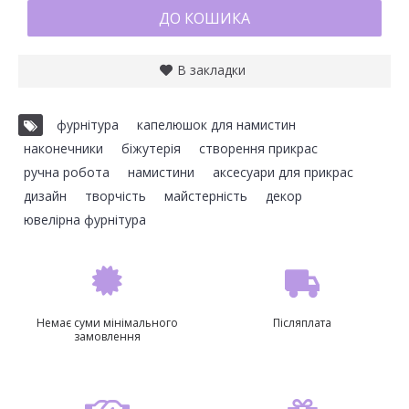
ДО КОШИКА
В закладки
фурнітура
,
капелюшок для намистин
,
наконечники
,
біжутерія
,
створення прикрас
,
ручна робота
,
намистини
,
аксесуари для прикрас
,
дизайн
,
творчість
,
майстерність
,
декор
,
ювелірна фурнітура
Немає суми мінімального
Післяплата
замовлення