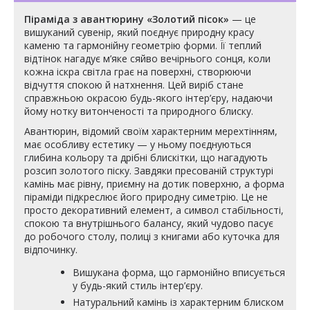
Піраміда з авантюрину «Золотий пісок»
— це
вишуканий сувенір, який поєднує природну красу
каменю та гармонійну геометрію форми. Її теплий
відтінок нагадує м’яке сяйво вечірнього сонця, коли
кожна іскра світла грає на поверхні, створюючи
відчуття спокою й натхнення. Цей виріб стане
справжньою окрасою будь-якого інтер’єру, надаючи
йому нотку витонченості та природного блиску.
Авантюрин, відомий своїм характерним мерехтінням,
має особливу естетику — у ньому поєднуються
глибина кольору та дрібні блискітки, що нагадують
розсип золотого піску. Завдяки пресованій структурі
камінь має рівну, приємну на дотик поверхню, а форма
піраміди підкреслює його природну симетрію. Це не
просто декоративний елемент, а символ стабільності,
спокою та внутрішнього балансу, який чудово пасує
до робочого столу, полиці з книгами або куточка для
відпочинку.
Вишукана форма, що гармонійно вписується
у будь-який стиль інтер’єру.
Натуральний камінь із характерним блиском