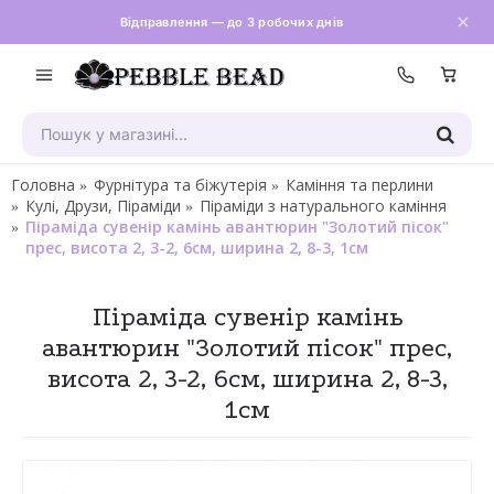
Відправлення — до 3 робочих днів
Зателефон
Головна
Фурнітура та біжутерія
Каміння та перлини
Кулі, Друзи, Піраміди
Піраміди з натурального каміння
Піраміда сувенір камінь авантюрин "Золотий пісок"
прес, висота 2, 3-2, 6см, ширина 2, 8-3, 1см
Піраміда сувенір камінь
авантюрин "Золотий пісок" прес,
висота 2, 3-2, 6см, ширина 2, 8-3,
1см