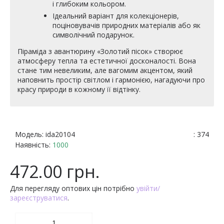
і глибоким кольором.
Ідеальний варіант для колекціонерів,
поціновувачів природних матеріалів або як
символічний подарунок.
Піраміда з авантюрину «Золотий пісок» створює
атмосферу тепла та естетичної досконалості. Вона
стане тим невеликим, але вагомим акцентом, який
наповнить простір світлом і гармонією, нагадуючи про
красу природи в кожному її відтінку.
Модель:
ida20104
: 374
Наявність:
1000
472.00 грн.
Для перегляду оптових цін потрібно
увійти/
зареєструватися
.