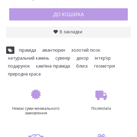
ДО КОШИКА
В закладки
піраміда
,
авантюрин
,
золотий пісок
,
натуральний камінь
,
сувенір
,
декор
,
інтер’єр
,
подарунок
,
кам’яна піраміда
,
блиск
,
геометрія
,
природна краса
Немає суми мінімального
Післяплата
замовлення