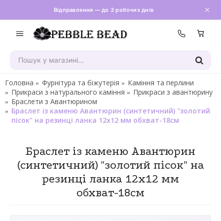
Відправлення — до 3 робочих днів
Зателефон
Головна
Фурнітура та біжутерія
Каміння та перлини
Прикраси з натурального каміння
Прикраси з авантюрину
Браслети з Авантюрином
Браслет із каменю Авантюрин (синтетичний) "золотий
пісок" на резинці ланка 12х12 мм обхват-18см
Браслет із каменю Авантюрин
(синтетичний) "золотий пісок" на
резинці ланка 12х12 мм
обхват-18см