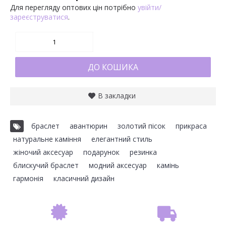
Для перегляду оптових цін потрібно
увійти/
зареєструватися
.
ДО КОШИКА
В закладки
браслет
,
авантюрин
,
золотий пісок
,
прикраса
,
натуральне каміння
,
елегантний стиль
,
жіночий аксесуар
,
подарунок
,
резинка
,
блискучий браслет
,
модний аксесуар
,
камінь
,
гармонія
,
класичний дизайн