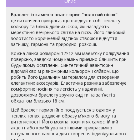
Опис
Браслет із каменю авантюрин “золотий пісок”
—
це витончена прикраса, що поєднує в собі теплоту
кольору та блиск дрібних іскор, які нагадують
мерехтіння вечірнього світла на піску. Його глибокий
золотисто-коричневий відтінок створює відчуття
затишку, гармонії та природної розкоші.
Кожна ланка розміром 12×12 мм має м’яку полірування
поверхню, завдяки чому камінь приємно блищить при
будь-якому освітленні. Синтетичний авантюрин
відомий своїм рівномірним кольором і сяйвом, що
робить його ідеальним матеріалом для створення
елегантних аксесуарів. Еластична резинка забезпечує
комфортне носіння та легкість у надяганні,
дозволяючи браслету зручно сидіти на зап’ясті з
обхватом близько 18 см.
Цей браслет гармонійно поєднується з одягом у
теплих тонах, додаючи образу м’якого блиску та
витонченості. Його можна носити як самостійний
акцент або комбінувати з іншими прикрасами з
натурального каміння для створення індивідуального
стилю.