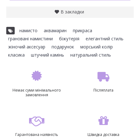
В закладки
намисто
,
аквамарин
,
прикраса
,
грановані намистини
,
біжутерія
,
елегантний стиль
,
жіночий аксесуар
,
подарунок
,
морський колір
,
класика
,
штучний камінь
,
натуральний стиль
Немає суми мінімального
Післяплата
замовлення
Гарантована наявність
Швидка доставка