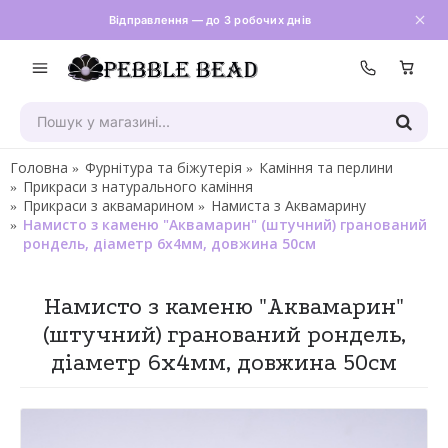
Відправлення — до 3 робочих днів
Зателефон
Головна
Фурнітура та біжутерія
Каміння та перлини
Прикраси з натурального каміння
Прикраси з аквамарином
Намиста з Аквамарину
Намисто з каменю "Аквамарин" (штучний) гранований
рондель, діаметр 6х4мм, довжина 50см
Намисто з каменю "Аквамарин"
(штучний) гранований рондель,
діаметр 6х4мм, довжина 50см