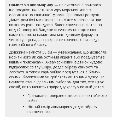
Намисто з аквамарину
— це витончена прикраса,
що поєднує ніжність кольору морської хвилі з
елегантністю класичної форми. Грановані ронделі
діаметром 6х4 мм створюють м’яке мерехтіння при
кожному русі, нагадуючи блиск сонячного світла на
водній поверхні. Завдяки штучному походженню
каменю, кожна намистина має ідеальну форму та
чистоту, що надає прикрасі витонченого вигляду і
гармонійного блиску.
Довжина намиста 50 см — універсальна, що дозволяє
носити його як самостійний акцент або поєднувати з
іншими прикрасами. Аквамариновий відтінок чудово
підкреслює світлу шкіру, додає образу свіжості та
легкості, а також гармонійно поєднується з білими,
сірими, блакитними чи сріблястими тонами одягу. Це
намисто стане ідеальним вибором для тих, хто цінує
спокій, витонченість і природну красу у кожній деталі.
Гранована поверхня створює ефект м’якого
сяйва.
Ніжний колір аквамарину додає образу
витонченості.